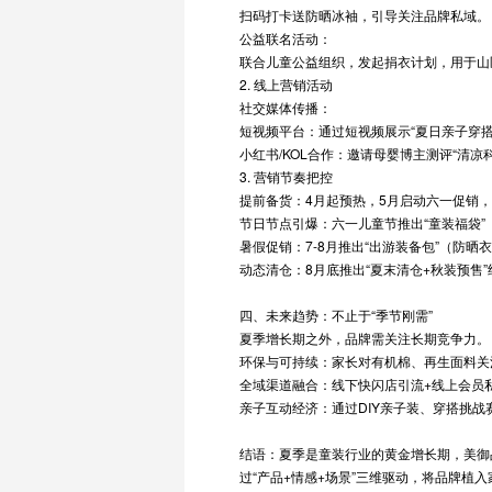
扫码打卡送防晒冰袖，引导关注品牌私域。
公益联名活动：
联合儿童公益组织，发起捐衣计划，用于山
2. 线上营销活动
社交媒体传播：
短视频平台：通过短视频展示“夏日亲子穿
小红书/KOL合作：邀请母婴博主测评“清
3. 营销节奏把控
提前备货：4月起预热，5月启动六一促销，6
节日节点引爆：六一儿童节推出“童装福袋”
暑假促销：7-8月推出“出游装备包”（防晒
动态清仓：8月底推出“夏末清仓+秋装预售
四、未来趋势：不止于“季节刚需”
夏季增长期之外，品牌需关注长期竞争力。
环保与可持续：家长对有机棉、再生面料关
全域渠道融合：线下快闪店引流+线上会员
亲子互动经济：通过DIY亲子装、穿搭挑战
结语：夏季是童装行业的黄金增长期，美御
过“产品+情感+场景”三维驱动，将品牌植