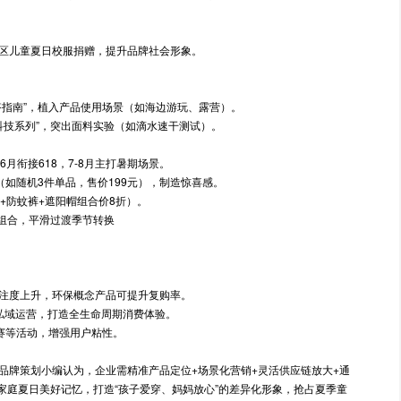
区儿童夏日校服捐赠，提升品牌社会形象。
搭指南”，植入产品使用场景（如海边游玩、露营）。
凉科技系列”，突出面料实验（如滴水速干测试）。
月衔接618，7-8月主打暑期场景。
（如随机3件单品，售价199元），制造惊喜感。
衣+防蚊裤+遮阳帽组合价8折）。
”组合，平滑过渡季节转换
注度上升，环保概念产品可提升复购率。
私域运营，打造全生命周期消费体验。
赛等活动，增强用户粘性。
品牌策划小编认为，企业需精准产品定位+场景化营销+灵活供应链放大+通
入家庭夏日美好记忆，打造“孩子爱穿、妈妈放心”的差异化形象，抢占夏季童