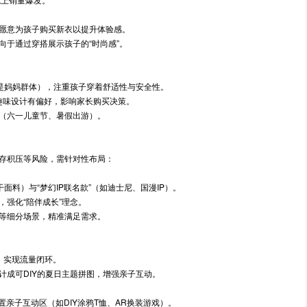
愿意为孩子购买新衣以提升体验感。
向于通过穿搭展示孩子的“时尚感”。
其是妈妈群体），注重孩子穿着舒适性与安全性。
、趣味设计有偏好，影响家长购买决策。
（六一儿童节、暑假出游）。
存积压等风险，需针对性布局：
面料）与“梦幻IP联名款”（如迪士尼、国漫IP）。
强化“陪伴成长”理念。
等细分场景，精准满足需求。
，实现流量闭环。
计成可DIY的夏日主题拼图，增强亲子互动。
置亲子互动区（如DIY涂鸦T恤、AR换装游戏）。