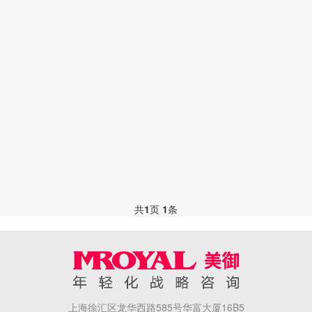
共
1
页
1
条
上海徐汇区龙华西路585号华富大厦16B5