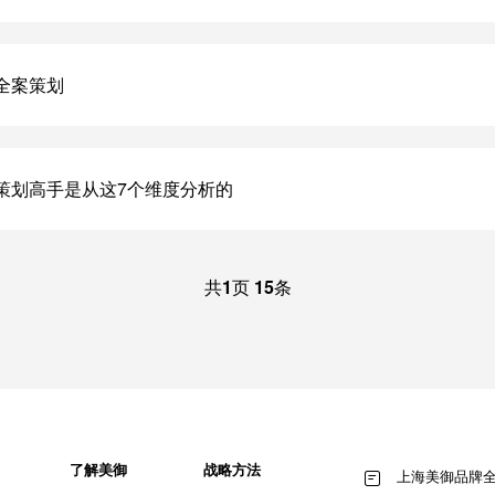
全案策划
策划高手是从这7个维度分析的
共
1
页
15
条
了解美御
战略方法
上海美御品牌