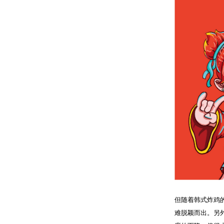
但随着韩式炸鸡
难脱颖而出。另